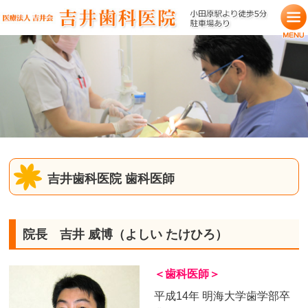
吉井歯科医院 歯科医師
院長 吉井 威博（よしい たけひろ）
＜歯科医師＞
平成14年 明海大学歯学部卒