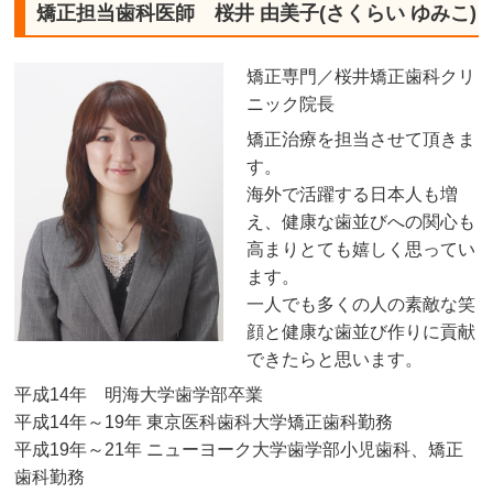
矯正担当歯科医師 桜井 由美子(さくらい ゆみこ)
矯正専門／桜井矯正歯科クリ
ニック院長
矯正治療を担当させて頂きま
す。
海外で活躍する日本人も増
え、健康な歯並びへの関心も
高まりとても嬉しく思ってい
ます。
一人でも多くの人の素敵な笑
顔と健康な歯並び作りに貢献
できたらと思います。
平成14年 明海大学歯学部卒業
平成14年～19年 東京医科歯科大学矯正歯科勤務
平成19年～21年 ニューヨーク大学歯学部小児歯科、矯正
歯科勤務