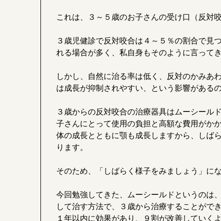
これは、３～５歳のお子さんの受け口（反対
３歳児健診で反対咬合は４～５％の割合で見
れる場合が多く、私自身もそのように言って
しかし、自然に治る率は低く、反対のかみあ
は成長が抑制されやすい、という影響がある
３歳からの反対咬合の治療器具はムーシール
子さんにとって使用の負担と高額な費用がか
体の成長とともに顎も成長しますから、しば
ります。
そのため、「しばらく様子をみましょう」に
今回勉強してきた、ムーシールドというのは
して治す方法で、３歳から治療することがで
１年以内に効果があり、９割が改善していく