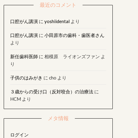
最近のコメント
口腔がん講演
に
yoshiidental
より
口腔がん講演
に
小田原市の歯科・歯医者さん
より
新任歯科医師
に
相模原 ライオンズファン
よ
り
子供のはみがき
に
cho
より
３歳からの受け口（反対咬合）の治療法
に
HCM
より
メタ情報
ログイン