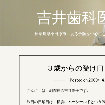
Skip
to
吉井歯科
content
神奈川県小田原市にある予防を中心にし
３歳からの受け口
Posted on
2008年4
こんにちは、副院長の吉井浩子です。
昨日の日曜日は、横浜に
ムーシールド
という