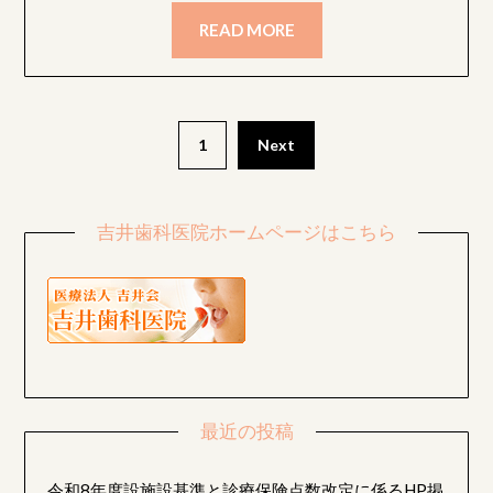
READ MORE
投
1
Next
稿
ナ
吉井歯科医院ホームページはこちら
ビ
ゲ
ー
シ
ョ
最近の投稿
ン
令和8年度設施設基準と診療保険点数改定に係るHP掲