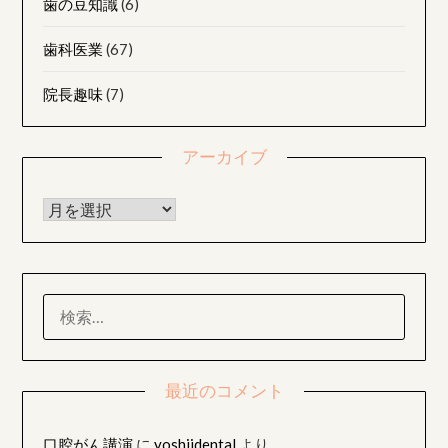
歯の豆知識
(6)
歯科医業
(67)
院長趣味
(7)
アーカイブ
アーカイブ
検
索:
最近のコメント
口腔がん講演
に
yoshiidental
より