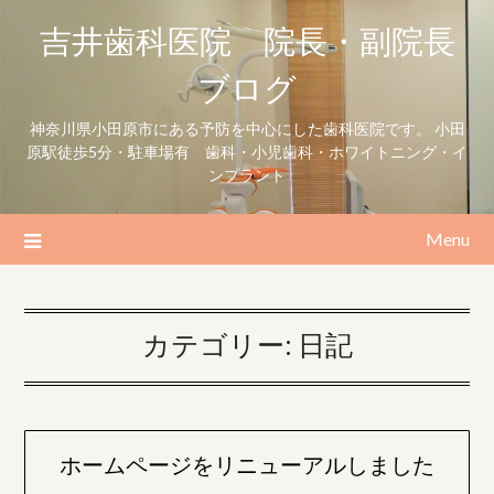
Skip
吉井歯科医院 院長・副院長
to
content
ブログ
神奈川県小田原市にある予防を中心にした歯科医院です。 小田
原駅徒歩5分・駐車場有 歯科・小児歯科・ホワイトニング・イ
ンプラント
Menu
カテゴリー:
日記
ホームページをリニューアルしました