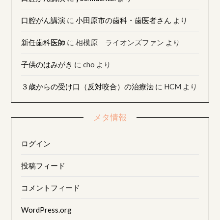
口腔がん講演
に
小田原市の歯科・歯医者さん
より
新任歯科医師
に
相模原 ライオンズファン
より
子供のはみがき
に
cho
より
３歳からの受け口（反対咬合）の治療法
に
HCM
より
メタ情報
ログイン
投稿フィード
コメントフィード
WordPress.org