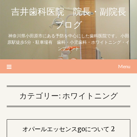
Skip
吉井歯科医院 院長・副院長
to
content
ブログ
神奈川県小田原市にある予防を中心にした歯科医院です。 小田
原駅徒歩5分・駐車場有 歯科・小児歯科・ホワイトニング・イ
ンプラント
Menu
カテゴリー:
ホワイトニング
オパールエッセンスgoについて 2