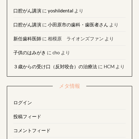
口腔がん講演
に
yoshiidental
より
口腔がん講演
に
小田原市の歯科・歯医者さん
より
新任歯科医師
に
相模原 ライオンズファン
より
子供のはみがき
に
cho
より
３歳からの受け口（反対咬合）の治療法
に
HCM
より
メタ情報
ログイン
投稿フィード
コメントフィード