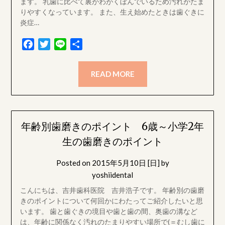
ます。 乳歯に比べて裏がわがくぼんでいるため汚れがたま
りやすくなっています。 また、生え始めたときは歯ぐきに
炎症…
Facebook
Twitter
Line
共
有
READ MORE
年齢別歯磨きのポイント 6歳～小学2年
生の歯磨きのポイント
Posted on
2015年5月10日 [日]
by
yoshiidental
こんにちは、吉井歯科医院 吉井浩子です。 年齢別の歯磨
きのポイントについて何回かにわたってご紹介したいと思
います。 歯と歯ぐきの境目や歯と歯の間、奥歯の溝など
は、年齢に関係なく汚れのたまりやすい場所で(＝むし歯に