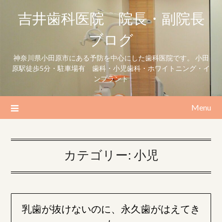
Skip
吉井歯科医院 院長・副院長
to
content
ブログ
神奈川県小田原市にある予防を中心にした歯科医院です。 小田
原駅徒歩5分・駐車場有 歯科・小児歯科・ホワイトニング・イ
ンプラント
Menu
カテゴリー:
小児
乳歯が抜けないのに、永久歯がはえてき