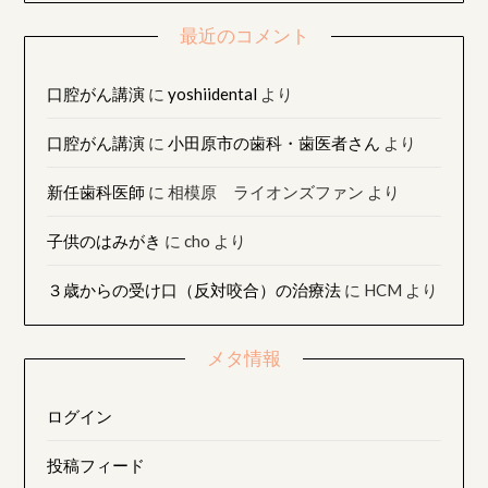
最近のコメント
口腔がん講演
に
yoshiidental
より
口腔がん講演
に
小田原市の歯科・歯医者さん
より
新任歯科医師
に
相模原 ライオンズファン
より
子供のはみがき
に
cho
より
３歳からの受け口（反対咬合）の治療法
に
HCM
より
メタ情報
ログイン
投稿フィード